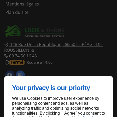
Mentions légales
Plan du site
148 Rue De La République,
38550
LE PÉAGE-DE-
ROUSSILLON
09 74 56 16 43
Fermé
⋅ Rouvre à 14:00
Your privacy is our priority
We use Cookies to improve user experience by
Haut de page
personalising content and ads, as well as
analyzing traffic and optimizing social networks
functionalities. By clicking "I Agree" you consent to