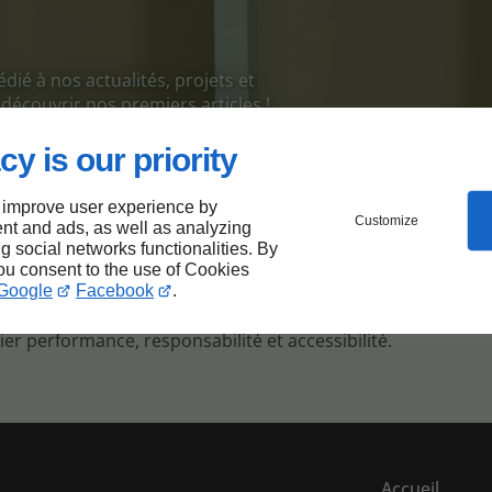
ié à nos actualités, projets et
découvrir nos premiers articles !
cy is our priority
re site permet à chacun d’accéder plus facilement à nos ser
 improve user experience by
Customize
nt and ads, as well as analyzing
 inclusif, en respectant les meilleures pratiques d’accessibil
ng social networks functionalities. By
you consent to the use of Cookies
Google
Facebook
.
 notre site pour réduire notre empreinte numérique.
ier performance, responsabilité et accessibilité.
Accueil