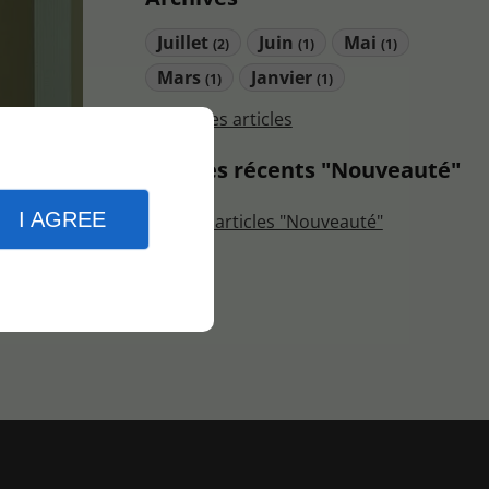
Juillet
Juin
Mai
(2)
(1)
(1)
Mars
Janvier
(1)
(1)
Tous les articles
Articles récents "Nouveauté"
vices et
I AGREE
Plus d'articles "Nouveauté"
ité afin