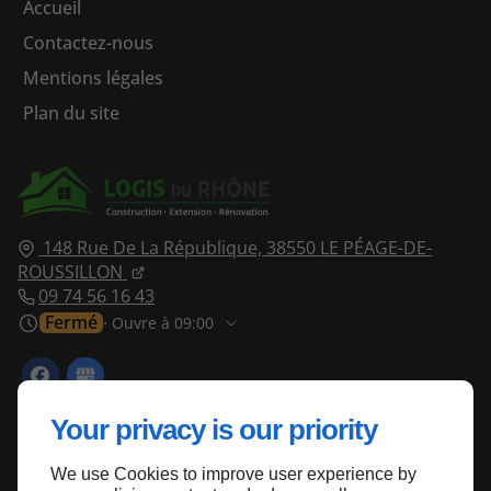
Accueil
Contactez-nous
Mentions légales
Plan du site
148 Rue De La République,
38550
LE PÉAGE-DE-
ROUSSILLON
09 74 56 16 43
Fermé
⋅ Ouvre à 09:00
Your privacy is our priority
We use Cookies to improve user experience by
Haut de page