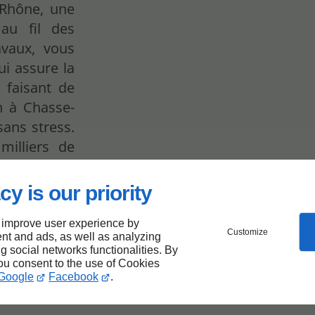
 Rhône, une
au fil des
avaux, vous
ui assure la
, faisant de
n à Chasse-
ans stress.
illiers de
assion et
cy is our priority
 improve user experience by
Customize
nt and ads, as well as analyzing
ng social networks functionalities. By
n et
you consent to the use of Cookies
Google
Facebook
.