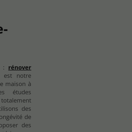
e-
e :
rénover
est notre
de maison à
es études
 totalement
ilisons des
longévité de
roposer des