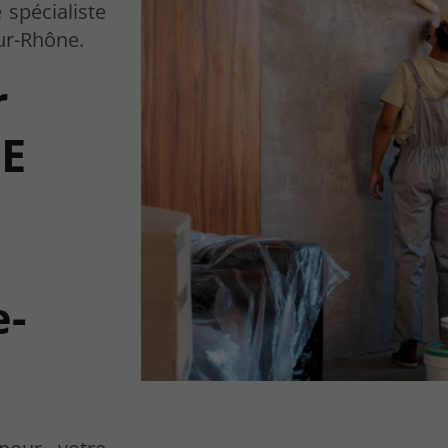
spécialiste
ur-Rhône.
r
E
e-