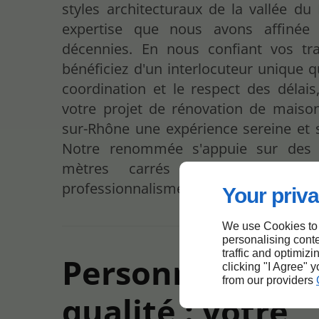
styles architecturaux de la vallée du
expertise que nous avons affinée 
décennies. En nous confiant vos tr
bénéficiez d'un interlocuteur unique q
coordination et le respect des délais
votre projet de rénovation de maiso
sur-Rhône une expérience sereine et s
Notre renommée s'appuie sur des m
mètres carrés rénovés avec p
professionnalisme depuis 1989.
Your priva
We use Cookies to
personalising conte
traffic and optimizi
Personnalisatio
clicking "I Agree" 
from our providers
qualité : votre