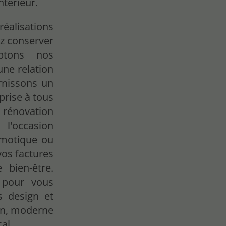
ntérieur.
lisations
z conserver
aptons nos
une relation
rnissons un
prise à tous
 rénovation
l'occasion
domotique ou
vos factures
 bien-être.
 pour vous
s design et
ain, moderne
al.