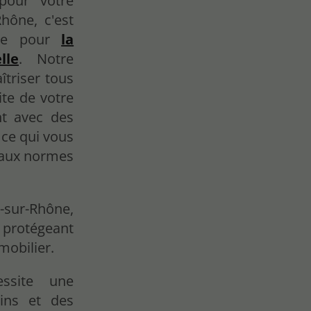
our votre
hône, c'est
nce pour
la
lle
. Notre
triser tous
ite de votre
nt avec des
 ce qui vous
e aux normes
-sur-Rhône,
 protégeant
mobilier.
ssite une
ains et des